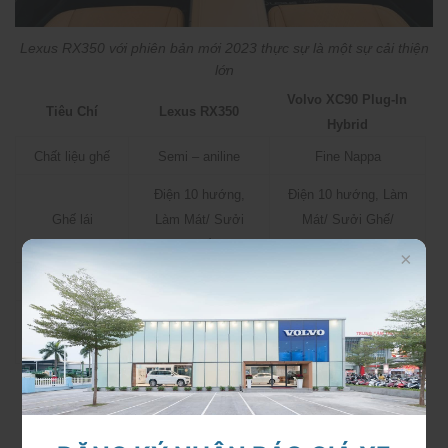
Lexus RX350 với phiên bản mới 2023 thực sự là một sự cải thiện
lớn
Volvo XC90 Plug-In
Tiêu Chí
Lexus RX350
Hybrid
Chất liệu ghế
Semi – aniline
Fine Nappa
Điện 10 hướng,
Điện 10 hướng, Làm
Ghế lái
Làm Mát/ Sưởi
Mát/ Sưởi Ghế/
Ghế
Massage
Điều Hòa
3 vùng độc lập
4 vùng độc lập
21 Loa Mark
19 Loa Bower &
Âm Thanh
Levinson
Wilkins 1400 watt
Thông Số Kỹ Thuật | Vận Hành
Volvo XC90 Plug-In
Tiêu Chí
Lexus RX350
Hybrid