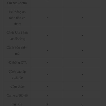
Cruiser Control
Hệ thống an
•
•
toàn tiền va
chạm
Cảnh Báo Lệch
•
•
Làn Đường
Cảnh báo điểm
•
•
mù
•
•
Hệ thống CTA
Cảnh báo áp
•
•
suất lốp
•
•
Cảm Biến
•
•
Camera 360 độ
7
8
Túi Khí