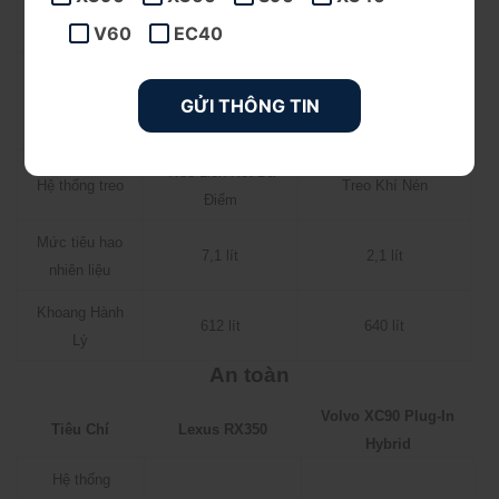
V60
EC40
Hộp Số
8 AT
8 AT
Hybrid / Power / Pure
Eco / Normal /
Chế dộ lái
/ Constant AWD /
Sport / Custom
Ofroad
Treo Liên Kết Đa
Hệ thống treo
Treo Khí Nén
Điểm
Mức tiêu hao
7,1 lít
2,1 lít
nhiên liệu
Khoang Hành
612 lít
640 lít
Lý
An toàn
Volvo XC90 Plug-In
Tiêu Chí
Lexus RX350
Hybrid
Hệ thống