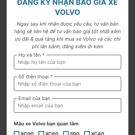
ĐĂNG KÝ NHẬN BÁO GIÁ XE
4.890 x 1920 x
4.953 x 1958 x 1776
VOLVO
Kích thước
1695 mm
mm
Ngay sau khi nhận được yêu cầu, tư vấn bán
Chiều dài cơ
2.850 mm
2.984 mm
hàng sẽ liên hệ để tư vấn báo giá tốt nhất kèm
sở
ưu đãi & quà tặng khi mua xe Volvo và các chi
Động Cơ Xăng
T24A – FTS
2.0 I4 Turbocharge
phí lăn bánh, đăng kiểm đi kèm
Họ và tên *
Động Cơ Điện
–
145HP (107 kW)
Công suất cực
279 mã lực
462 mã lực
đại
Số điện thoại *
Mô-men xoắn
430 N/m
709 N/m
cực đại
Email của bạn
Dẫn động 4 bánh
Dẫn động 4 bánh toàn
Dẫn động
toàn thời gian
thời gian
Mẫu xe Volvo bạn quan tâm
Thời gian tăng
7.7 giây
5.3 giây
tốc 0-100 km/h
XC90
XC60
S90
XC40