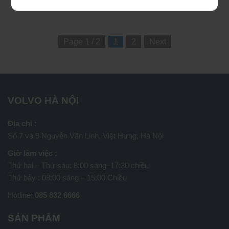
Page 1 / 2
1
2
Next
VOLVO HÀ NỘI
Địa chỉ :
Số 7 và 9 Nguyễn Văn Linh, Việt Hưng, Hà Nội
Giờ làm việc :
Thứ hai – Thứ sáu: 8:00 sáng–17:30 chiều
Thứ bảy : 08:00 sáng – 15:00 Chiều
Hotline:
085 832 6666
SẢN PHẨM