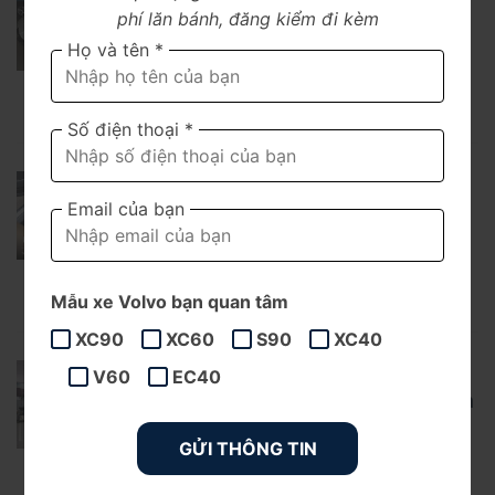
phí lăn bánh, đăng kiểm đi kèm
“Tấm khiên thép” bảo vệ sinh
Họ và tên *
mạng
Đọc thêm...
Số điện thoại *
Phụ Kiện Volvo XC60 | Phụ
Email của bạn
kiện chính hãng Volvo nhập
khẩu Châu Âu
Đọc thêm...
Mẫu xe Volvo bạn quan tâm
XC90
XC60
S90
XC40
Bảo Dưỡng Xe Volvo | Volvo
V60
EC40
Hà Nội – Xưởng Dịch Vụ Chính
Hãng Volvo Việt Nam
Đọc thêm...