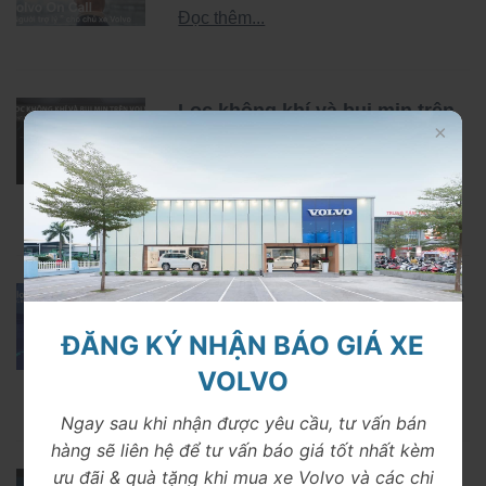
Đọc thêm...
Lọc không khí và bụi mịn trên
Volvo – Công nghệ bảo vệ bạn
từ bên trong
Đọc thêm...
Pilot Assist Volvo – Công nghệ
trợ lý lái bán tự động giúp bạn
ĐĂNG KÝ NHẬN BÁO GIÁ XE
an toàn hơn mỗi ngày
VOLVO
Đọc thêm...
Ngay sau khi nhận được yêu cầu, tư vấn bán
hàng sẽ liên hệ để tư vấn báo giá tốt nhất kèm
ưu đãi & quà tặng khi mua xe Volvo và các chi
Thép Boron trên xe Volvo –