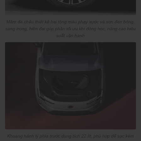
Mâm đa chấu thiết kế hai tông màu phay xước và sơn đen bóng,
sang trọng, hiện đại góp phần tối ưu khí động học, nâng cao hiệu
suất vận hành
Khoang hành lý phía trước dung tích 22 lít, phù hợp để sạc kèm