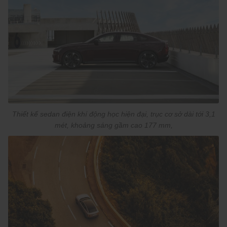
Thiết kế sedan điện khí động học hiện đại, trục cơ sở dài tới 3,1
mét, khoảng sáng gầm cao 177 mm,