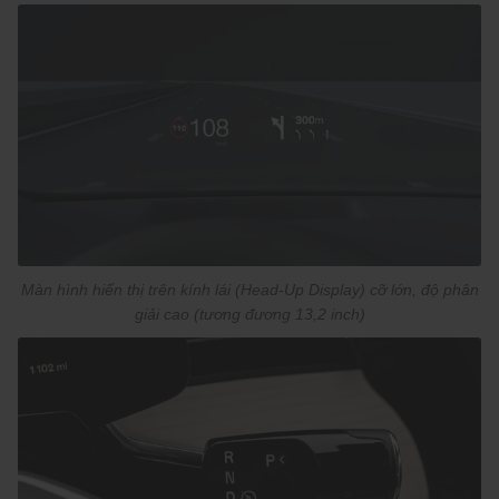
Màn hình hiển thị trên kính lái (Head-Up Display) cỡ lớn, độ phân
giải cao (tương đương 13,2 inch)