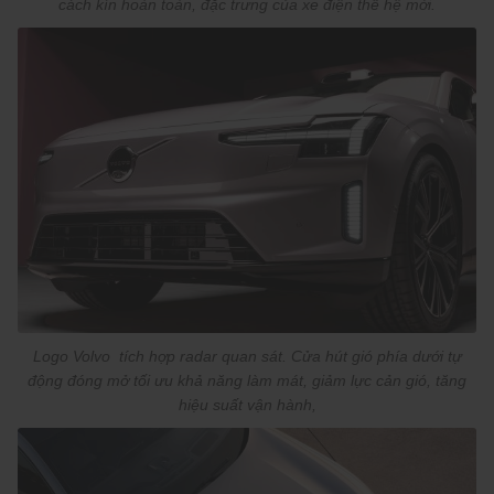
cách kín hoàn toàn, đặc trưng của xe điện thế hệ mới.
Logo Volvo tích hợp radar quan sát. Cửa hút gió phía dưới tự
động đóng mở tối ưu khả năng làm mát, giảm lực cản gió, tăng
hiệu suất vận hành,