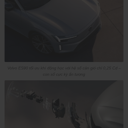
Volvo ES90 tối ưu khí động học với hệ số cản gió chỉ 0,25 Cd –
con số cực kỳ ấn tượng