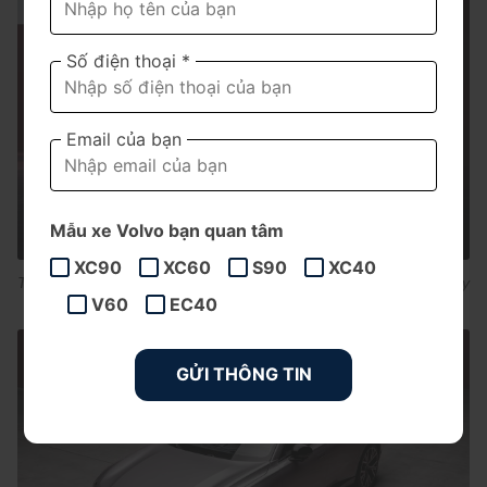
Số điện thoại *
Email của bạn
Mẫu xe Volvo bạn quan tâm
XC90
XC60
S90
XC40
Thân xe ES90 gần như không có quá nhiều đường gân mạnh hay
V60
EC40
các chi tiết tạo hình phức tạp cảm giác cực kì tinh giản