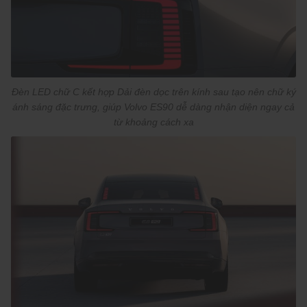
Đèn LED chữ C kết hợp Dải đèn dọc trên kính sau tạo nên chữ ký
ánh sáng đặc trưng, giúp Volvo ES90 dễ dàng nhận diện ngay cả
từ khoảng cách xa