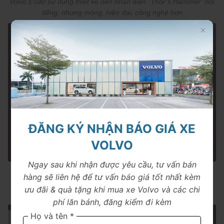
Volvo ES90 sử dụng thiết kế đèn nhận diện “Thor’s Hammer” nổi
tiếng, nhưng mỏng, hiện đại, công nghệ hơn
ĐĂNG KÝ NHẬN BÁO GIÁ XE
VOLVO
Ngay sau khi nhận được yêu cầu, tư vấn bán
Volvo ES90 sở hữu chiều dài tổng thể 5 mét, chiều dài cơ sở 3,1
hàng sẽ liên hệ để tư vấn báo giá tốt nhất kèm
mét. Phần mui xe vuốt dài theo phong cách fastback coupe, tạo
ưu đãi & quà tặng khi mua xe Volvo và các chi
nên dáng xe liền mạch và thanh thoát
phí lăn bánh, đăng kiểm đi kèm
Họ và tên *