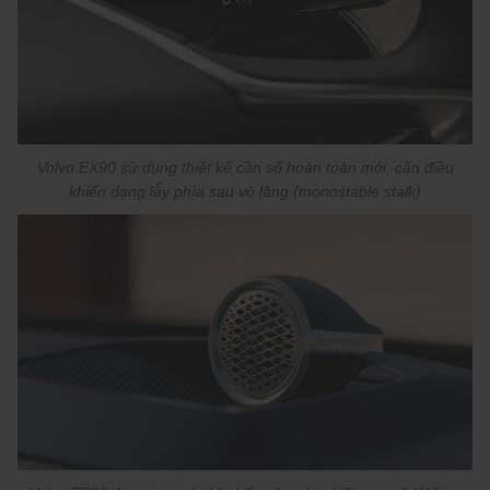
Volvo EX90 sử dụng thiết kế cần số hoàn toàn mới, cần điều
khiển dạng lẫy phía sau vô lăng (monostable stalk)