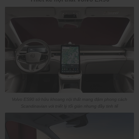
Volvo ES90 sở hữu khoang nội thất mang đậm phong cách
Scandinavian với triết lý tối giản nhưng đầy tinh tế