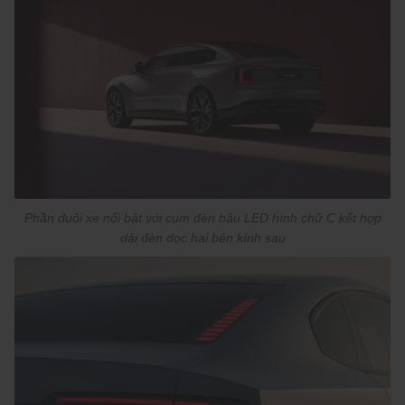
Phần đuôi xe nổi bật với cụm đèn hậu LED hình chữ C kết hợp
dải đèn dọc hai bên kính sau