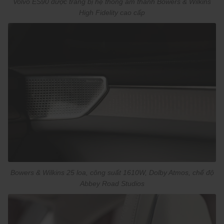
Volvo ES90 được trang bị hệ thống âm thanh Bowers & Wilkins
High Fidelity cao cấp
Bowers & Wilkins 25 loa, công suất 1610W, Dolby Atmos, chế độ
Abbey Road Studios