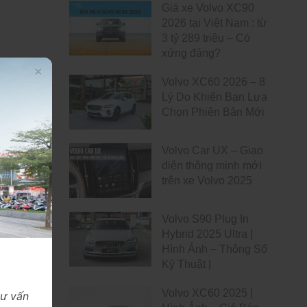
Giá xe Volvo XC90
2026 tại Việt Nam : từ
3 tỷ 289 triệu – Có
xứng đáng?
Volvo XC60 2026 – 8
Lý Do Khiến Bạn Lựa
Chọn Phiên Bản Mới
Volvo Car UX – Giao
diện thông minh mới
trên xe Volvo 2025
Volvo S90 Plug In
Hybrid 2025 Ultra |
Hình Ảnh – Thông Số
Kỹ Thuật |
Volvo XC60 2025 |
tư vấn