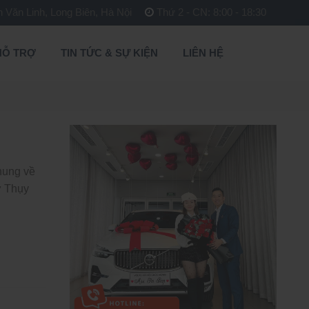
Văn Linh, Long Biên, Hà Nội
Thứ 2 - CN: 8:00 - 18:30
HỖ TRỢ
TIN TỨC & SỰ KIỆN
LIÊN HỆ
hung về
ừ Thụy