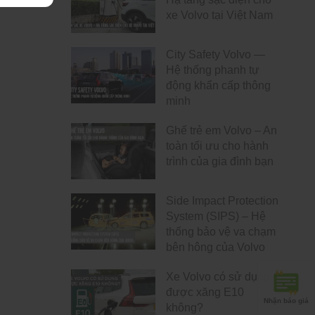
xe Volvo tại Việt Nam
City Safety Volvo —
Hệ thống phanh tự
động khẩn cấp thông
minh
Ghế trẻ em Volvo – An
toàn tối ưu cho hành
trình của gia đình bạn
Side Impact Protection
System (SIPS) – Hệ
thống bảo vệ va chạm
bên hông của Volvo
Xe Volvo có sử dụng
được xăng E10
Nhận báo giá
không?