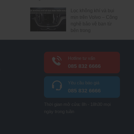
Lọc không khí và bụi
mịn trên Volvo – Công
nghệ bảo vệ bạn từ
bên trong
Hotline tư vấn
085 832 6666
h
Yêu cầu báo giá
085 832 6666
m
Thời gian mở cửa: 8h - 18h30 mọi
ngày trong tuần