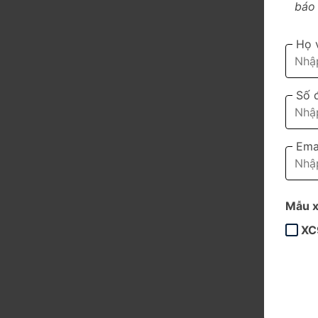
báo 
Họ 
Số đ
Ema
Mẫu x
XC