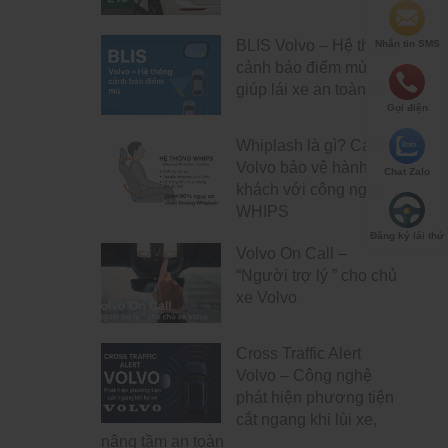
BLIS Volvo – Hệ thống
Nhắn tin SMS
cảnh báo điểm mù
giúp lái xe an toàn hơn
Gọi điện
Whiplash là gì? Cách
Volvo bảo vệ hành
Chat Zalo
khách với công nghệ
WHIPS
Đăng ký lái thử
Volvo On Call –
“Người trợ lý ” cho chủ
xe Volvo
Cross Traffic Alert
Volvo – Công nghệ
phát hiện phương tiện
cắt ngang khi lùi xe,
nâng tầm an toàn