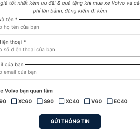
giá tốt nhất kèm ưu đãi & quà tặng khi mua xe Volvo và cá
phí lăn bánh, đăng kiểm đi kèm
và tên *
iện thoại *
il của bạn
e Volvo bạn quan tâm
90
XC60
S90
XC40
V60
EC40