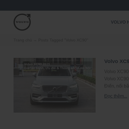
VOLVO 
Trang chủ
→
Posts Tagged "Volvo XC90"
Volvo XC9
Volvo XC90 
Volvo XC90
Điển, nổi bậ
Đọc thêm...