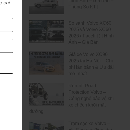
Hình Ảnh – Giá Bán –
c chi
Thông Số KT |
So sánh Volvo XC60
2025 và Volvo XC60
2026 ( Facelift ) | Hình
Ảnh – Giá Bán
Giá xe Volvo XC90
2025 tại Hà Nội – Chi
phí lăn bánh & Ưu đãi
mới nhất
Run-off Road
Protection Volvo –
Công nghệ bảo vệ khi
xe chệch khỏi mặt
đường
Trạm sạc xe Volvo –
Hạ tầng sạc điện cho