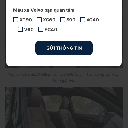
Mẫu xe Volvo bạn quan tâm
XC90
XC60
S90
XC40
V60
EC40
Volvo XC90 2023 Ultimate – Đen/Nt Nâu – Tên Công Ty XHĐ
theo giá bán