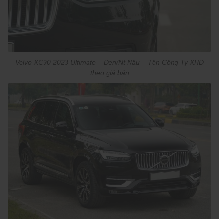
Volvo XC90 2023 Ultimate – Đen/Nt Nâu – Tên Công Ty XHĐ
theo giá bán