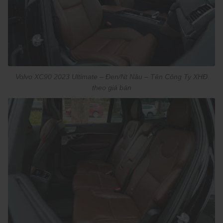
Volvo XC90 2023 Ultimate – Đen/Nt Nâu – Tên Công Ty XHĐ
theo giá bán