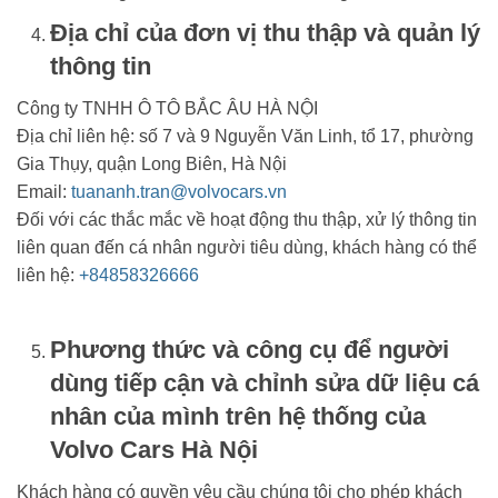
Họ và tên *
Địa chỉ của đơn vị thu thập và quản lý
thông tin
Số điện thoại *
Công ty TNHH Ô TÔ BẮC ÂU HÀ NỘI
Địa chỉ liên hệ: số 7 và 9 Nguyễn Văn Linh, tổ 17, phường
Email của bạn
Gia Thụy, quận Long Biên, Hà Nội
Email:
tuananh.tran@volvocars.vn
Đối với các thắc mắc về hoạt động thu thập, xử lý thông tin
liên quan đến cá nhân người tiêu dùng, khách hàng có thể
Mẫu xe Volvo bạn quan tâm
liên hệ:
+84858326666
XC90
XC60
S90
XC40
V60
EC40
Phương thức và công cụ để người
dùng tiếp cận và chỉnh sửa dữ liệu cá
nhân của mình trên hệ thống của
Volvo Cars Hà Nội
Khách hàng có quyền yêu cầu chúng tôi cho phép khách