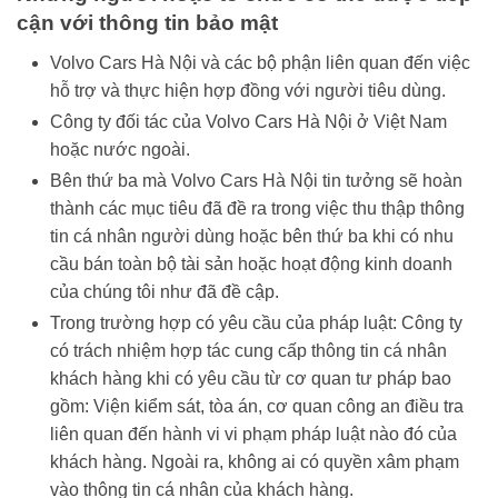
cận với thông tin bảo mật
Volvo Cars Hà Nội và các bộ phận liên quan đến việc
hỗ trợ và thực hiện hợp đồng với người tiêu dùng.
Công ty đối tác của Volvo Cars Hà Nội ở Việt Nam
hoặc nước ngoài.
Bên thứ ba mà Volvo Cars Hà Nội tin tưởng sẽ hoàn
thành các mục tiêu đã đề ra trong việc thu thập thông
tin cá nhân người dùng hoặc bên thứ ba khi có nhu
cầu bán toàn bộ tài sản hoặc hoạt động kinh doanh
của chúng tôi như đã đề cập.
ĐĂNG KÝ NHẬN BÁO GIÁ XE
Trong trường hợp có yêu cầu của pháp luật: Công ty
VOLVO
có trách nhiệm hợp tác cung cấp thông tin cá nhân
khách hàng khi có yêu cầu từ cơ quan tư pháp bao
Ngay sau khi nhận được yêu cầu, tư vấn bán
gồm: Viện kiểm sát, tòa án, cơ quan công an điều tra
hàng sẽ liên hệ để tư vấn báo giá tốt nhất kèm
liên quan đến hành vi vi phạm pháp luật nào đó của
ưu đãi & quà tặng khi mua xe Volvo và các chi
khách hàng. Ngoài ra, không ai có quyền xâm phạm
phí lăn bánh, đăng kiểm đi kèm
vào thông tin cá nhân của khách hàng.