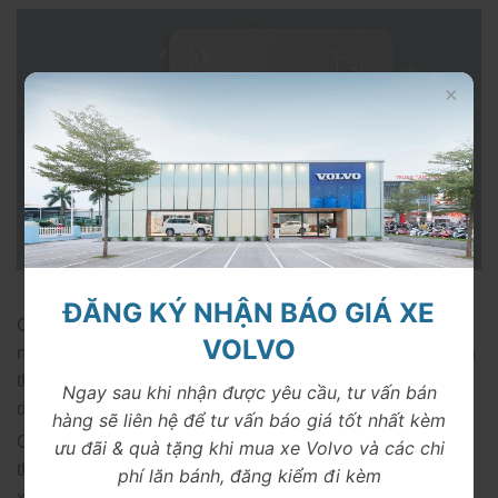
Công nghệ LiDAR và AI định hình chuẩn mực an toàn mới
ĐĂNG KÝ NHẬN BÁO GIÁ XE
Chiếc Flagship Volvo dự định ra mắt trên toàn cầu trong
VOLVO
năm tới đây sẽ được trang bị gói công nghệ hỗ trợ an toàn
thế hệ mới được phát triển trên cơ sở công nghệ LiDAR
Ngay sau khi nhận được yêu cầu, tư vấn bán
do Luminar Tech phát triển.
hàng sẽ liên hệ để tư vấn báo giá tốt nhất kèm
Công nghệ mới này sẽ sử dụng những bộ cảm biến giúp
ưu đãi & quà tặng khi mua xe Volvo và các chi
thu thập dữ liệu theo thời gian thực kết hợp với khả năng
phí lăn bánh, đăng kiểm đi kèm
xử lý hệ thống máy tính AI NVIDIA DRIVE, cập nhật phần