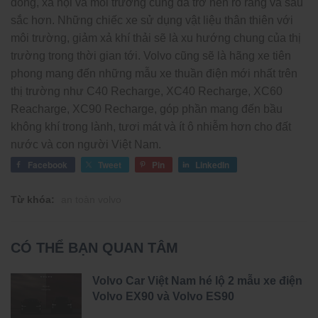
đồng, xã hội và môi trường cũng đã trở nên rõ ràng và sâu
sắc hơn. Những chiếc xe sử dụng vật liệu thân thiên với
môi trường, giảm xả khí thải sẽ là xu hướng chung của thị
trường trong thời gian tới. Volvo cũng sẽ là hãng xe tiên
phong mang đến những mẫu xe thuần điện mới nhất trên
thị trường như C40 Recharge, XC40 Recharge, XC60
Reacharge, XC90 Recharge, góp phần mang đến bầu
không khí trong lành, tươi mát và ít ô nhiễm hơn cho đất
nước và con người Việt Nam.
Facebook
Tweet
Pin
LinkedIn
Từ khóa:
an toàn volvo
CÓ THỂ BẠN QUAN TÂM
Volvo Car Việt Nam hé lộ 2 mẫu xe điện
Volvo EX90 và Volvo ES90