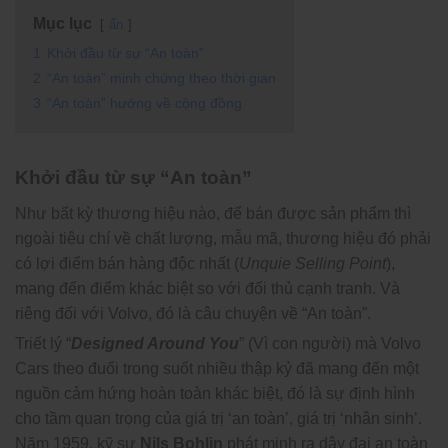
Mục lục
ẩn
1
Khởi đầu từ sự “An toàn”
2
“An toàn” minh chứng theo thời gian
3
“An toàn” hướng về cộng đồng
Khởi đầu từ sự “An toàn”
Như bất kỳ thương hiệu nào, để bán được sản phẩm thì
ngoài tiêu chí về chất lượng, mẫu mã, thương hiệu đó phải
có lợi điểm bán hàng độc nhất (
Unquie Selling Point
),
mang đến điểm khác biệt so với đối thủ cạnh tranh. Và
riêng đối với Volvo, đó là câu chuyện về “An toàn”.
Triết lý “
Designed Around You
” (Vì con người) mà Volvo
Cars theo đuổi trong suốt nhiều thập kỷ đã mang đến một
nguồn cảm hứng hoàn toàn khác biệt, đó là sự định hình
cho tầm quan trọng của giá trị ‘an toàn’, giá trị ‘nhân sinh’.
Năm 1959, kỹ sư
Nils Bohlin
phát minh ra dây đai an toàn