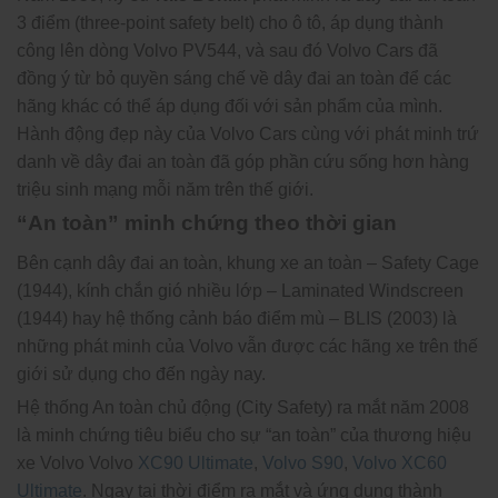
3 điểm (three-point safety belt) cho ô tô, áp dụng thành
công lên dòng Volvo PV544, và sau đó Volvo Cars đã
đồng ý từ bỏ quyền sáng chế về dây đai an toàn để các
hãng khác có thể áp dụng đối với sản phẩm của mình.
Hành động đẹp này của Volvo Cars cùng với phát minh trứ
danh về dây đai an toàn đã góp phần cứu sống hơn hàng
triệu sinh mạng mỗi năm trên thế giới.
“An toàn” minh chứng theo thời gian
Bên cạnh dây đai an toàn, khung xe an toàn – Safety Cage
(1944), kính chắn gió nhiều lớp – Laminated Windscreen
(1944) hay hệ thống cảnh báo điểm mù – BLIS (2003) là
những phát minh của Volvo vẫn được các hãng xe trên thế
giới sử dụng cho đến ngày nay.
Hệ thống An toàn chủ động (City Safety) ra mắt năm 2008
là minh chứng tiêu biểu cho sự “an toàn” của thương hiệu
xe Volvo Volvo
XC90 Ultimate
,
Volvo S90
,
Volvo XC60
Ultimate
. Ngay tại thời điểm ra mắt và ứng dụng thành